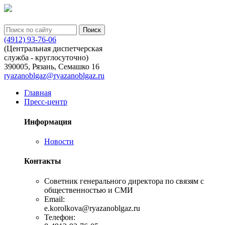
Перейти к основному содержанию
Поиск
Форма поиска
(4912) 93-76-06
(Центральная диспетчерская
служба - круглосуточно)
390005, Рязань, Семашко 16
ryazanoblgaz@ryazanoblgaz.ru
Главная
Пресс-центр
Информация
Новости
Контакты
Советник генерального директора по связям с
общественностью и СМИ
Email:
e.korolkova@ryazanoblgaz.ru
Телефон: