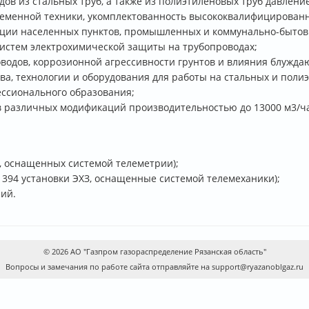
дов из стальных труб, а также из полиэтиленовых труб давлен
ременной техники, укомплектованность высококвалифицированн
ации населенных пунктов, промышленных и коммунально-бытов
систем электрохимической защиты на трубопроводах;
оводов, коррозионной агрессивности грунтов и влияния блужда
ва, технологии и оборудования для работы на стальных и поли
ссионального образования;
в различных модификаций производительностью до 13000 м3/ча
РГ, оснащенных системой телеметрии);
 394 установки ЭХЗ, оснащенные системой телемеханики);
ий.
© 2026 АО "Газпром газораспределение Рязанская область"
Вопросы и замечания по работе сайта отправляйте на support@ryazanoblgaz.ru