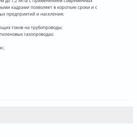
ием до 1,2 МПа с применением современных
ыми кадрами позволяет в короткие сроки и с
ых предприятий и населения;
ющих токов на трубопроводы;
этиленовых газопроводах;
с;