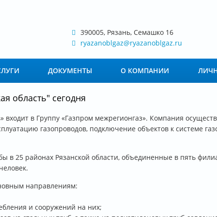
390005, Рязань, Семашко 16
ryazanoblgaz@ryazanoblgaz.ru
СЛУГИ
ДОКУМЕНТЫ
О КОМПАНИИ
ЛИЧН
ая область" сегодня
» входит в Группу «Газпром межрегионгаз». Компания осуществ
сплуатацию газопроводов, подключение объектов к системе газ
жбы в 25 районах Рязанской области, объединенные в пять фил
 человек.
новным направлениям:
ебления и сооружений на них;